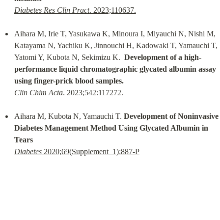
Diabetes Res Clin Pract
. 2023;110637.
Aihara M, Irie T, Yasukawa K, Minoura I, Miyauchi N, Nishi M, 
Katayama N, Yachiku K, Jinnouchi H, Kadowaki T, Yamauchi T, 
Yatomi Y, Kubota N, Sekimizu K.  
Development of a high-
performance liquid chromatographic glycated albumin assay 
using finger-prick blood samples.
Clin Chim Acta
. 2023;542:117272
.
Aihara M, Kubota N, Yamauchi T. 
Development of Noninvasive 
Diabetes Management Method Using Glycated Albumin in 
Tears
Diabetes
 2020;69(Supplement_1):887-P