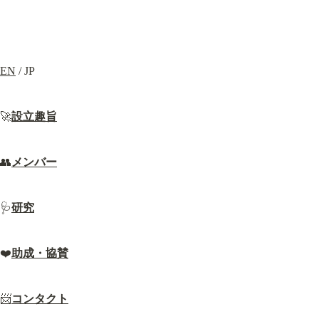
EN
 / JP
🚀
設立趣旨
👥
メンバー
🩺
研究
❤️
助成・協賛
📨
コンタクト